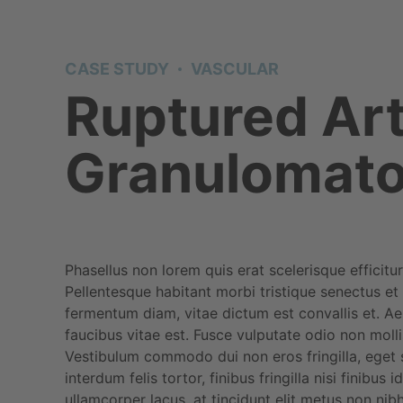
CASE STUDY
VASCULAR
Ruptured Art
Granulomato
Phasellus non lorem quis erat scelerisque efficit
Pellentesque habitant morbi tristique senectus e
fermentum diam, vitae dictum est convallis et. 
faucibus vitae est. Fusce vulputate odio non molli
Vestibulum commodo dui non eros fringilla, eget s
interdum felis tortor, finibus fringilla nisi finibus 
ullamcorper lacus, at tincidunt elit metus non nibh