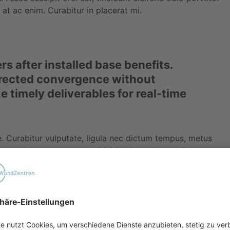
 at ac enim. Curabitur in placerat mi.
s after installed base benefits.
irected convergence without
 timely deliverables for real-time
. Curabitur vulputate, ligula nec dictum tempus, metus
 lectus. Integer ac ornare dui. Mauris est lacus, ullamcorper
taciti sociosqu ad litora torquent per conubia nostra, per
l aliquam. Donec hendrerit pharetra suscipit. Fusce
d. Integer volutpat nibh et sem imperdiet, eget dapibus diam
per, nec viverra mi tristique. Fusce rhoncus sapien
 at iaculis nisl. Duis vulputate, erat at hendrerit tristique,
elit. Maecenas libero dui, venenatis ut lorem quis, hendrerit