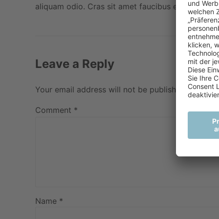
aliquam odio. Cras sit amet faucibus erat.
Leave a Reply
Your email address will not be published. Require
Comment
*
Name *