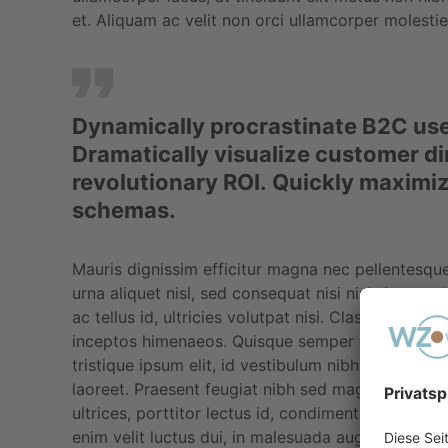
et. Aliquam ac velit non orci ullamcorper molestie
Dynamically procrastinate B2C user
Dramatically visualize customer d
revolutionary ROI. Quickly maximize
schemas.
Mauris dignissim efficitur magna nec pellentesque
urna aliquet nisl, sed consequat nisi nisl sit amet
ac tellus id, ultricies volutpat nisi. Class aptent 
inceptos himenaeos. Quisque semper quis purus ve
tristique ipsum elit, id vestibulum nibh feugiat i
laoreet. Praesent feugiat nibh sed magna ullamcor
ultrices, porttitor lectus id, condimentum dui. Etiam
enim velit luctus dui, in malesuada augue ex quis 