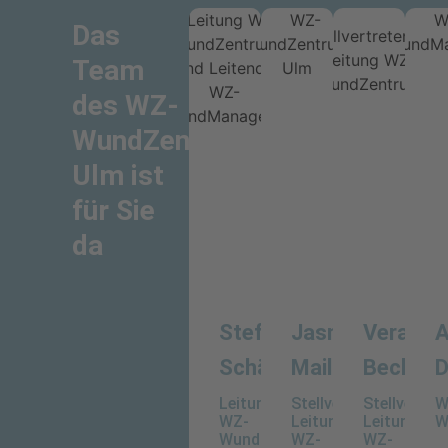
Das
Ihre persönliche
Team
Therapie
des WZ-
WundZentrum
Ulm ist
für Sie
da
Stefanie
Jasmin
Vera
A
Schädle
Mailänder
Beck
D
Leitung
Stellvertretende
Stellvertre
W
WZ-
Leitung
Leitung
W
WundZentrum
WZ-
WZ-