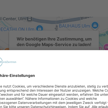
Wir benötigen Ihre Zustimmung, um
den Google Maps-Service zu laden!
Wir verwenden einen Service eines
Drittanbieters, um Karteninhalte einzubetten.
Dieser Service kann Daten zu Ihren Aktivitäten
sammeln. Bitte lesen Sie die Details durch und
stimmen Sie der Nutzung des Service zu, um
diese Karte anzuzeigen.
Mehr Informationen
Akzeptieren