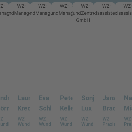
Chronische und
schwer heilende
Wunden
ndreas
Laureen
Eva
Peter
Sonja
Jana
Na
örnhofer
Krech
Schlaiss
Keller
Lux
Bracher
Mi
tende
Z-
WZ-
WZ-
WZ-
WZ-
WZ-
WZ
undManager
WundManagerin
WundManagerin
WundManager
WundManagerin
Praxisassiste
Pra