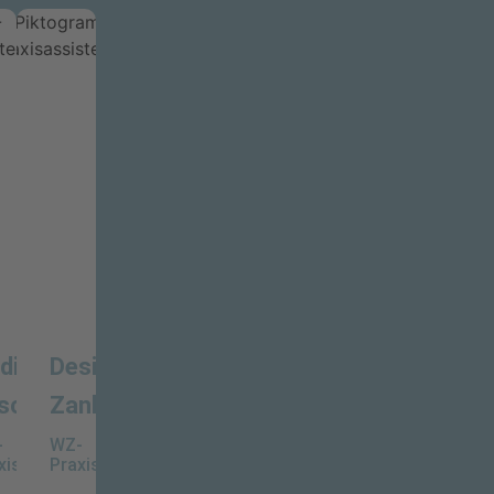
Über uns
dine
Desiree
schka
Zanker
-
WZ-
ntin
xisassistentin
Praxisassistentin