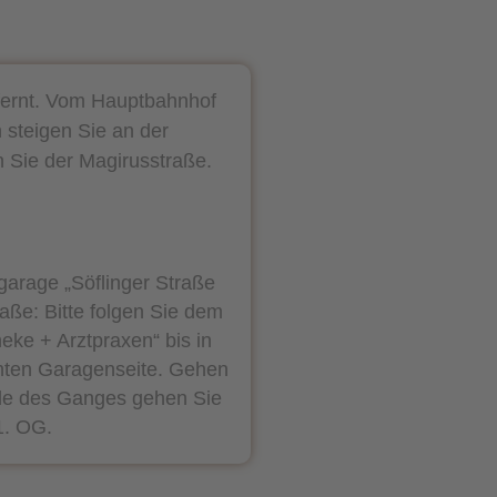
fernt. Vom Hauptbahnhof
 steigen Sie an der
n Sie der Magirusstraße.
fgarage „Söflinger Straße
aße: Bitte folgen Sie dem
eke + Arztpraxen“ bis in
hten Garagenseite. Gehen
nde des Ganges gehen Sie
1. OG.