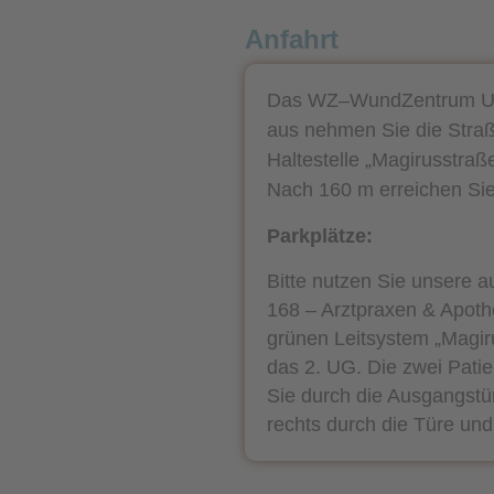
Anfahrt
Das WZ–WundZentrum Ulm 
aus nehmen Sie die Straße
Haltestelle „Magirusstraß
Nach 160 m erreichen Si
Parkplätze:
Bitte nutzen Sie unsere a
168 – Arztpraxen & Apothe
grünen Leitsystem „Magiru
das 2. UG. Die zwei Pat
Sie durch die Ausgangst
rechts durch die Türe un