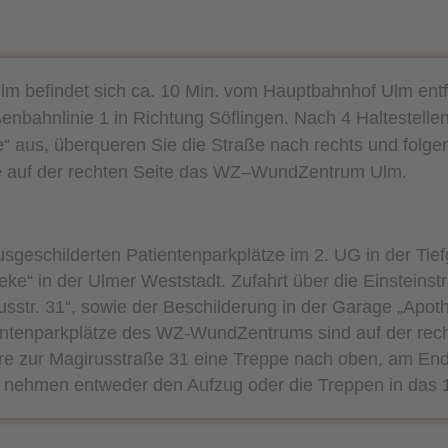
befindet sich ca. 10 Min. vom Hauptbahnhof Ulm ent
nbahnlinie 1 in Richtung Söflingen. Nach 4 Haltestellen
e“ aus, überqueren Sie die Straße nach rechts und folge
e auf der rechten Seite das WZ–WundZentrum Ulm.
usgeschilderten Patientenparkplätze im 2. UG in der Tie
ke“ in der Ulmer Weststadt. Zufahrt über die Einsteinstr
sstr. 31“, sowie der Beschilderung in der Garage „Apoth
ientenparkplätze des WZ-WundZentrums sind auf der rec
üre zur Magirusstraße 31 eine Treppe nach oben, am E
d nehmen entweder den Aufzug oder die Treppen in das 