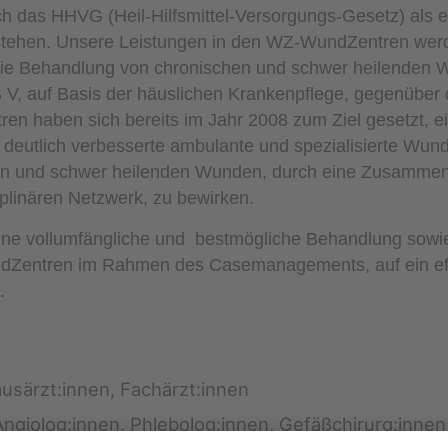
h das HHVG (Heil-Hilfsmittel-Versorgungs-Gesetz) als e
tehen. Unsere Leistungen in den WZ-WundZentren werden
 die Behandlung von chronischen und schwer heilenden W
 V, auf Basis der häuslichen Krankenpflege, gegenüber
n haben sich bereits im Jahr 2008 zum Ziel gesetzt, e
 deutlich verbesserte ambulante und spezialisierte Wu
hen und schwer heilenden Wunden, durch eine Zusammen
ziplinären Netzwerk, zu bewirken.
ine vollumfängliche und bestmögliche Behandlung sowi
dZentren im Rahmen des Casemanagements, auf ein eff
n.
usärzt:innen, Fachärzt:innen
 Angiolog:innen, Phlebolog:innen, Gefäßchirurg:innen