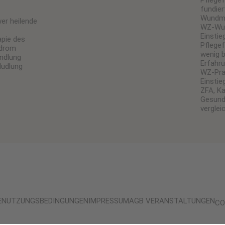
Pflegef
fundier
Wundm
er heilende
WZ-Wun
Einstie
apie des
Pflegef
ndrom
wenig b
ndlung
Erfahr
ludlung
WZ-Pra
Einstie
ZFA, K
Gesund
verglei
E
NUTZUNGSBEDINGUNGEN
IMPRESSUM
AGB VERANSTALTUNGEN
CO