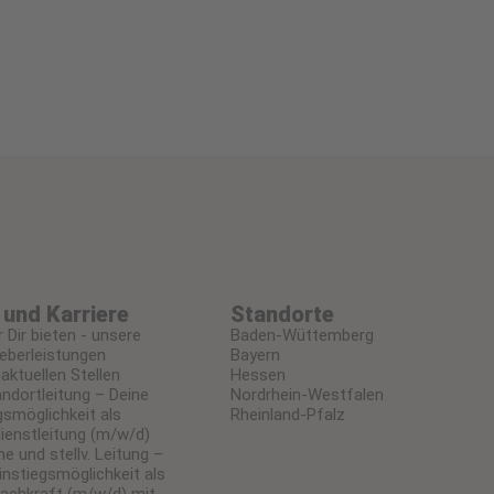
und Karriere
Standorte
 Dir bieten - unsere
Baden-Wüttemberg
eberleistungen
Bayern
aktuellen Stellen
Hessen
ndortleitung – Deine
Nordrhein-Westfalen
gsmöglichkeit als
Rheinland-Pfalz
ienstleitung (m/w/d)
he und stellv. Leitung –
instiegsmöglichkeit als