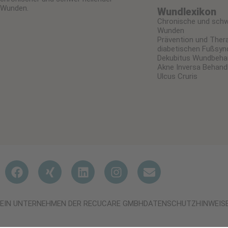
Wunden.
Wundlexikon
Chronische und schw
Wunden
Prävention und Ther
diabetischen Fußsy
Dekubitus Wundbeha
Akne Inversa Behand
Ulcus Cruris
EIN UNTERNEHMEN DER RECUCARE GMBH
DATENSCHUTZHINWEIS