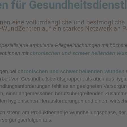
n für Gesundheitsdienstl
nnen eine vollumfängliche und bestmögliche
-WundZentren auf ein starkes Netzwerk an Pa
ezialisierte ambulante Pflegeeinrichtungen mit höchst
ient:innen mit
chronischen und schwer heilenden Wu
gen bei
chronischen und schwer heilenden Wunden
s
rbeit von Gesundheitsberufsgruppen, als auch aus hygi
andlungsanforderungen fehlt es an geeigneten Versorgu
innen, einer angemessenen berufsübergreifenden Zusamme
n hygienischen Herausforderungen und einem wirtschaf
sich streng am Produktbedarf je Wundheilungsphase, der
ersorgungserfolgen aus.