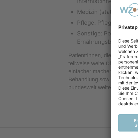
Internist:innen/Diabet
Medizin (stationär): K
Pflege: Pflegedienste
Sonstige: Podolog:inn
Ernährungsberater:inn
Patient:innen, die unser B
teilweise weite Distanzen a
einfacher machen und Stando
Behandlung sowie Betreuung
bundesweit weitere Standort