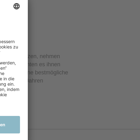
)
:innen und
ng wertschätzen, nehmen
en. Wir möchten es ihnen
ieren und eine bestmögliche
n nächsten Jahren