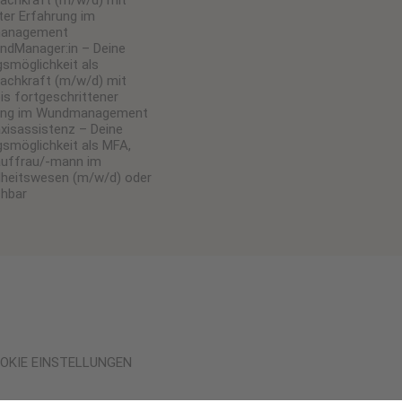
achkraft (m/w/d) mit
ter Erfahrung im
anagement
dManager:in – Deine
gsmöglichkeit als
achkraft (m/w/d) mit
is fortgeschrittener
ung im Wundmanagement
xisassistenz – Deine
gsmöglichkeit als MFA,
auffrau/-mann im
heitswesen (m/w/d) oder
chbar
OKIE EINSTELLUNGEN