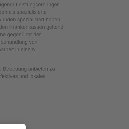
igener Leistungserbringer
 als spezialisierte
unden spezialisiert haben,
 den Krankenkassen geltend
ine gegenüber der
ndbehandlung von
arbeit in einem
e Betreuung anbieten zu
ektives und lokales
,