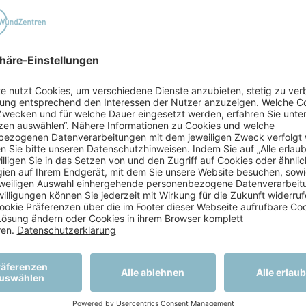
olog:innen, Dermatolog:innen, Nephrolog:innen, etc.
rankenhäuser und Rehakliniken
, Heime und andere ambulante Pflegeeinrichtungen
en, Orthopädieschuhmacher:innen, Physiotherapeut
en
ehandlungsangebot und unsere multidisziplinäre Betreuu
uf sich, um in unseren Spezialpraxen behandelt zu werd
rte deutschlandweit eröffnen. Um dieses Ziel zu realis
 unserer Patient:innen zu gewährleisten, werden in de
e eröffnet.