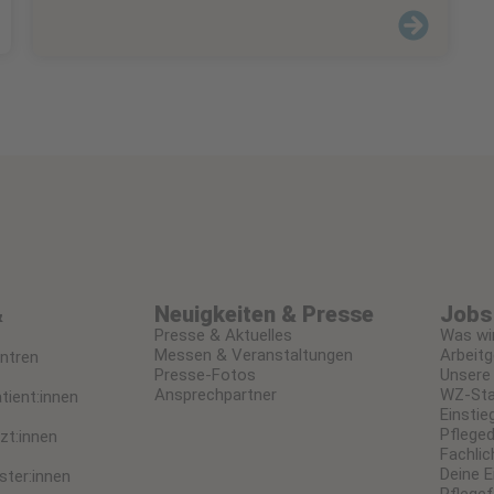
Geschäftsführung
&
Neuigkeiten & Presse
Jobs 
Presse & Aktuelles
Was wir
Messen & Veranstaltungen
Arbeitg
ntren
Presse-Fotos
Unsere 
Ansprechpartner
WZ-Sta
tient:innen
Einstie
Pfleged
zt:innen
Fachlic
Deine E
ster:innen