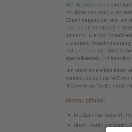
WZ-WundZentren
sind durc
im Sinne des SGB V zu vers
Einrichtungen, die sich auf
über den § 37 Absatz 7 SGB
gemacht. Die WZ-WundZentre
bisherigen Regelversorgung
Patient:innen mit chronisc
spezialisierten und interdis
Um unseren Patient:innen e
können, setzen die WZ-Wun
Netzwerk an Co-Behandler
Hierzu zählen:
Medizin (ambulant): Ha
(insb. Radiolog:innen,