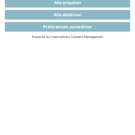
Informationen für Patient:innen und
Angehörige
Um das Versorgungskonzept anbieten zu können,
arbeiten die WZ-WundZentren eng mit Fachärzt:innen
zusammen.
MEHR ERFAHREN