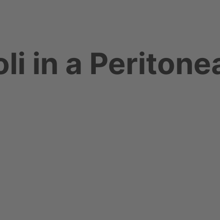
i in a Peritonea