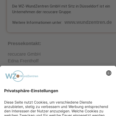
Die WZ-WundZentren GmbH mit Sitz in Düsseldorf ist ein
Unternehmen der recucare Gruppe.
www.wundzentren.de
Weitere Informationen unter:
Pressekontakt:
recucare GmbH
Edna Frenthoff
Heilbronner Straße 156
70191 Stuttgart
Tel.: 0711 – 900 071 10 42
E-Mail:
presse@recucare.de
Weiterführende Links:
https://wundzentren.de/presse/pressefotos